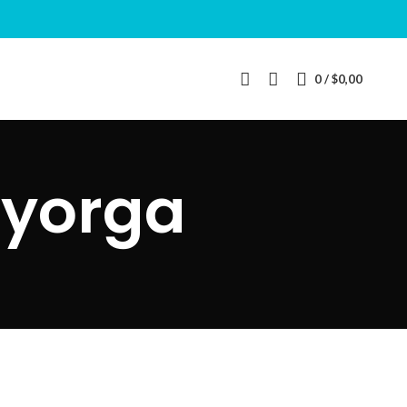
0
/
$
0,00
ayorga