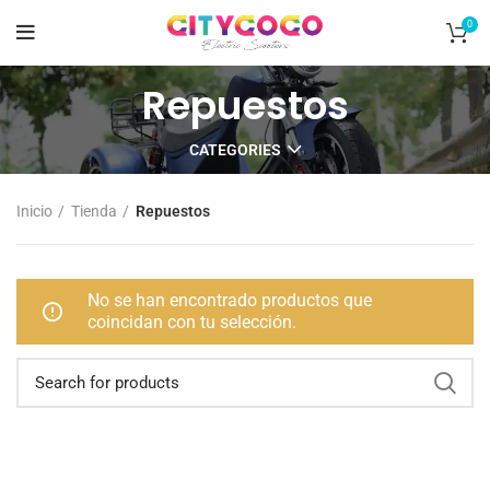
0
Repuestos
CATEGORIES
Inicio
Tienda
Repuestos
No se han encontrado productos que
coincidan con tu selección.